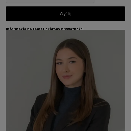
Wyślij
Informacja na temat ochrony prywatności
Jones Lang LaSalle (JLL) wraz ze swoimi spółkami zależnymi i pow
Więcej
iązanymi jest wiodącym globalnym dostawcą usług w zakresie zar
ządzania nieruchomościami i inwestycjami. Poważnie traktujemy
obowiązek ochrony przekazywanych nam danych osobowych.
Dane osobowe, które zbieramy od użytkowników, służą do zapew
nienia im dostępu do portalu magazyny.pl, umożliwienia im korzy
stania z portalu, a także, za ich zgodą, do wysyłania im komunika
cji marketingowej od JLL.
Dokładamy wszelkich starań, aby dane osobowe były bezpieczne,
zapewniamy odpowiedni poziom ich ochrony i przechowujemy je
tylko przez czas niezbędny do realizacji zapytania z uzasadnionyc
h powodów biznesowych lub prawnych. Następnie usuwamy je w s
posób bezpieczny i pewny. Aby uzyskać więcej informacji na temat
danych osobowych przetwarzanych przez JLL, prosimy zapoznać
się z naszymi
zasadami ochrony prywatności.