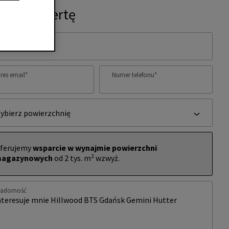
ytaj o ofertę
ię i nazwisko
*
res email
*
Numer telefonu
*
ybierz powierzchnię
ferujemy
wsparcie w wynajmie powierzchni
agazynowych
od 2 tys. m² wzwyż.
iadomość