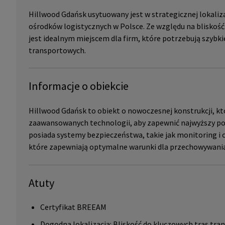
Hillwood Gdańsk usytuowany jest w strategicznej lokaliz
ośrodków logistycznych w Polsce. Ze względu na bliskość 
jest idealnym miejscem dla firm, które potrzebują szybk
transportowych.
Informacje o obiekcie
Hillwood Gdańsk to obiekt o nowoczesnej konstrukcji, k
zaawansowanych technologii, aby zapewnić najwyższy po
posiada systemy bezpieczeństwa, takie jak monitoring i o
które zapewniają optymalne warunki dla przechowywania
Atuty
Certyfikat BREEAM
Dogodna lokalizacja: Bliskość do kluczowych tras tra