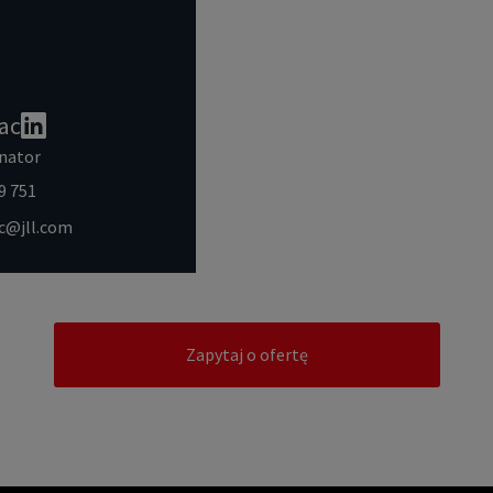
ac
nator
9 751
ac@jll.com
Zapytaj o ofertę