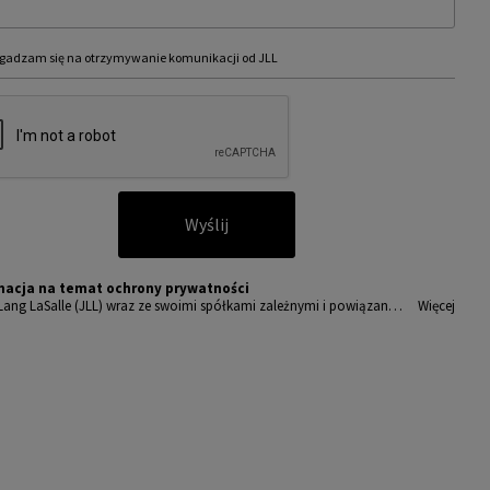
gadzam się na otrzymywanie komunikacji od JLL
Wyślij
macja na temat ochrony prywatności
Lang LaSalle (JLL) wraz ze swoimi spółkami zależnymi i powiązany
Więcej
t wiodącym globalnym dostawcą usług w zakresie zarządzania nieru
ciami i inwestycjami. Poważnie traktujemy obowiązek ochrony prz
wanych nam danych osobowych.
sobowe, które zbieramy od użytkowników, służą do zapewnienia i
ępu do portalu magazyny.pl, umożliwienia im korzystania z portal
akże, za ich zgodą, do wysyłania im komunikacji marketingowej od J
amy wszelkich starań, aby dane osobowe były bezpieczne, zapewni
powiedni poziom ich ochrony i przechowujemy je tylko przez czas
dny do realizacji zapytania z uzasadnionych powodów biznesowych