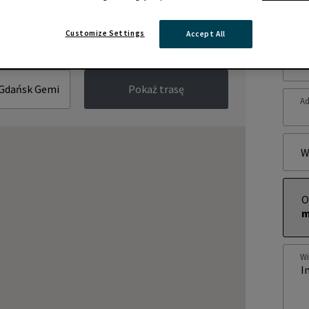
Zap
Customize Settings
Accept All
Im
Pokaż trasę
Ad
W
O
m
W