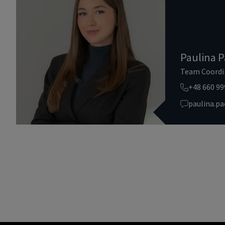
Paulina P
Team Coordi
+48 660 99
paulina.p