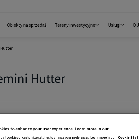
Obiekty na sprzedaż
Tereny inwestycyjne
Usługi
O 
 Hutter
emini Hutter
kies to enhance your user experience. Learn more in our
t all cookies or customize settings to change your preferences. Learn more in our
Cookie Sta