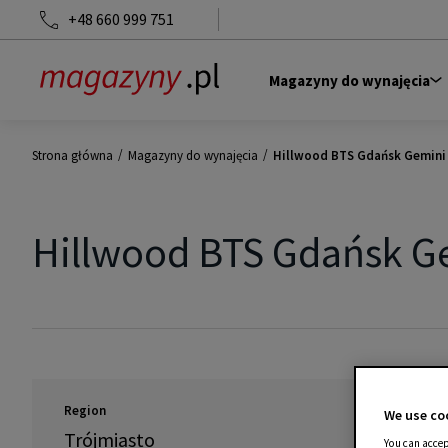
+48 660 999 751
Magazyny do wynajęcia
/
/
Strona główna
Magazyny do wynajęcia
Hillwood BTS Gdańsk Gemini
Hillwood BTS Gdańsk G
Region
We use coo
Trójmiasto
You can accep