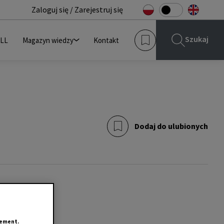
Zaloguj się / Zarejestruj się
Szukaj
JLL
Magazyn wiedzy
Kontakt
Dodaj do ulubionych
tement.