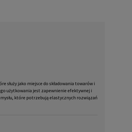
lub pr
skać w
JLL, p
re służy jako miejsce do składowania towarów i
go użytkowania jest zapewnienie efektywnej i
emysłu, które potrzebują elastycznych rozwiązań