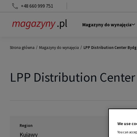
+48 660 999 751
Magazyny do wynajęcia
/
/
Strona główna
Magazyny do wynajęcia
LPP Distribution Center Byd
LPP Distribution Cente
We use coo
Region
You can accep
Kujawy