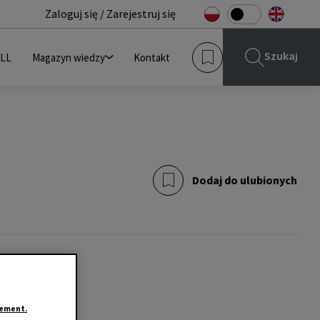
Zaloguj się / Zarejestruj się
Szukaj
JLL
Magazyn wiedzy
Kontakt
Dodaj do ulubionych
tement.