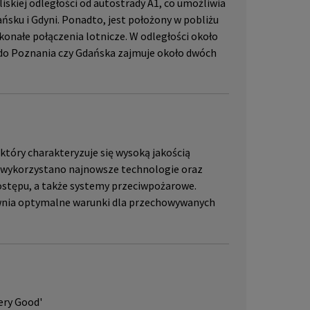
iskiej odległości od autostrady A1, co umożliwia
ańsku i Gdyni. Ponadto, jest położony w pobliżu
nałe połączenia lotnicze. W odległości około
 do Poznania czy Gdańska zajmuje około dwóch
óry charakteryzuje się wysoką jakością
 wykorzystano najnowsze technologie oraz
ostępu, a także systemy przeciwpożarowe.
pewnia optymalne warunki dla przechowywanych
ery Good'