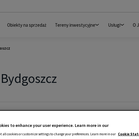
Obiekty na sprzedaż
Tereny inwestycyjne
Usługi
O 
goszcz
r Bydgoszcz
kies to enhance your user experience. Learn more in our
t all cookies or customize settings to change your preferences. Learn more in our
Cookie Sta