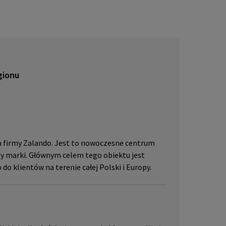
lub pr
skać w
JLL, p
gionu
 firmy Zalando. Jest to nowoczesne centrum
zny marki. Głównym celem tego obiektu jest
o klientów na terenie całej Polski i Europy.