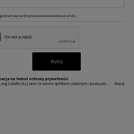
gadzam się na otrzymywanie komunikacji od JLL
Wyślij
macja na temat ochrony prywatności
Lang LaSalle (JLL) wraz ze swoimi spółkami zależnymi i powiązany
Więcej
t wiodącym globalnym dostawcą usług w zakresie zarządzania nieru
ciami i inwestycjami. Poważnie traktujemy obowiązek ochrony prz
wanych nam danych osobowych.
sobowe, które zbieramy od użytkowników, służą do zapewnienia i
ępu do portalu magazyny.pl, umożliwienia im korzystania z portal
akże, za ich zgodą, do wysyłania im komunikacji marketingowej od J
amy wszelkich starań, aby dane osobowe były bezpieczne, zapewni
powiedni poziom ich ochrony i przechowujemy je tylko przez czas
dny do realizacji zapytania z uzasadnionych powodów biznesowych