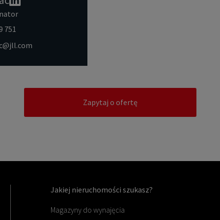
nator
9 751
ac@jll.com
Zapytaj o ofertę
Jakiej nieruchomości szukasz?
Magazyny do wynajęcia