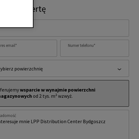
ytaj o ofertę
ię i nazwisko
*
res email
*
Numer telefonu
*
ybierz powierzchnię
ferujemy
wsparcie w wynajmie powierzchni
agazynowych
od 2 tys. m² wzwyż.
iadomość