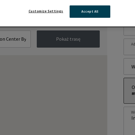
Zap
Customize Settings
Accept All
Im
Pokaż trasę
Ad
W
O
m
W