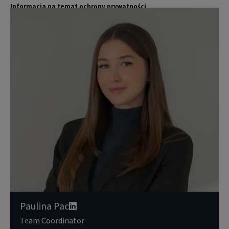
Informacja na temat ochrony prywatności
Jones Lang LaSalle (JLL) wraz ze swoimi spółkami zależnymi i pow
Więcej
iązanymi jest wiodącym globalnym dostawcą usług w zakresie zar
ządzania nieruchomościami i inwestycjami. Poważnie traktujemy
obowiązek ochrony przekazywanych nam danych osobowych.
Dane osobowe, które zbieramy od użytkowników, służą do zapew
nienia im dostępu do portalu magazyny.pl, umożliwienia im korzy
stania z portalu, a także, za ich zgodą, do wysyłania im komunika
cji marketingowej od JLL.
Dokładamy wszelkich starań, aby dane osobowe były bezpieczne,
zapewniamy odpowiedni poziom ich ochrony i przechowujemy je
tylko przez czas niezbędny do realizacji zapytania z uzasadnionyc
h powodów biznesowych lub prawnych. Następnie usuwamy je w s
posób bezpieczny i pewny. Aby uzyskać więcej informacji na temat
danych osobowych przetwarzanych przez JLL, prosimy zapoznać
się z naszymi
zasadami ochrony prywatności.
Paulina Pac
Team Coordinator