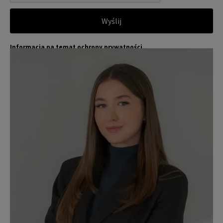
Wyślij
Informacja na temat ochrony prywatności
Jones Lang LaSalle (JLL) wraz ze swoimi spółkami zależnymi i pow
Więcej
iązanymi jest wiodącym globalnym dostawcą usług w zakresie zar
ządzania nieruchomościami i inwestycjami. Poważnie traktujemy
obowiązek ochrony przekazywanych nam danych osobowych.
Dane osobowe, które zbieramy od użytkowników, służą do zapew
nienia im dostępu do portalu magazyny.pl, umożliwienia im korzy
stania z portalu, a także, za ich zgodą, do wysyłania im komunika
cji marketingowej od JLL.
Dokładamy wszelkich starań, aby dane osobowe były bezpieczne,
zapewniamy odpowiedni poziom ich ochrony i przechowujemy je
tylko przez czas niezbędny do realizacji zapytania z uzasadnionyc
h powodów biznesowych lub prawnych. Następnie usuwamy je w s
posób bezpieczny i pewny. Aby uzyskać więcej informacji na temat
danych osobowych przetwarzanych przez JLL, prosimy zapoznać
się z naszymi
zasadami ochrony prywatności.