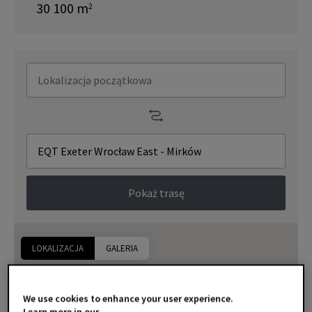
30 100
m
2
Pokaż trasę
LOKALIZACJA
GALERIA
We use cookies to enhance your user experience.
Learn more in our