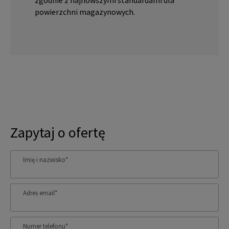
zgodnie z najnowszymi standardami dla
powierzchni magazynowych.
Zapytaj o ofertę
Imię i nazwisko
*
Adres email
*
Numer telefonu
*