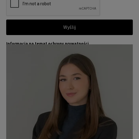
Wyślij
Informacja na temat ochrony prywatności
Jones Lang LaSalle (JLL) wraz ze swoimi spółkami zależnymi i pow
Więcej
iązanymi jest wiodącym globalnym dostawcą usług w zakresie zar
ządzania nieruchomościami i inwestycjami. Poważnie traktujemy
obowiązek ochrony przekazywanych nam danych osobowych.
Dane osobowe, które zbieramy od użytkowników, służą do zapew
nienia im dostępu do portalu magazyny.pl, umożliwienia im korzy
stania z portalu, a także, za ich zgodą, do wysyłania im komunika
cji marketingowej od JLL.
Dokładamy wszelkich starań, aby dane osobowe były bezpieczne,
zapewniamy odpowiedni poziom ich ochrony i przechowujemy je
tylko przez czas niezbędny do realizacji zapytania z uzasadnionyc
h powodów biznesowych lub prawnych. Następnie usuwamy je w s
posób bezpieczny i pewny. Aby uzyskać więcej informacji na temat
danych osobowych przetwarzanych przez JLL, prosimy zapoznać
się z naszymi
zasadami ochrony prywatności.