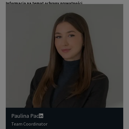
Informacja na temat ochrony prywatności
Jones Lang LaSalle (JLL) wraz ze swoimi spółkami zależnymi i pow
Więcej
iązanymi jest wiodącym globalnym dostawcą usług w zakresie zar
ządzania nieruchomościami i inwestycjami. Poważnie traktujemy
obowiązek ochrony przekazywanych nam danych osobowych.
Dane osobowe, które zbieramy od użytkowników, służą do zapew
nienia im dostępu do portalu magazyny.pl, umożliwienia im korzy
stania z portalu, a także, za ich zgodą, do wysyłania im komunika
cji marketingowej od JLL.
Dokładamy wszelkich starań, aby dane osobowe były bezpieczne,
zapewniamy odpowiedni poziom ich ochrony i przechowujemy je
tylko przez czas niezbędny do realizacji zapytania z uzasadnionyc
h powodów biznesowych lub prawnych. Następnie usuwamy je w s
posób bezpieczny i pewny. Aby uzyskać więcej informacji na temat
danych osobowych przetwarzanych przez JLL, prosimy zapoznać
się z naszymi
zasadami ochrony prywatności.
Paulina Pac
Team Coordinator