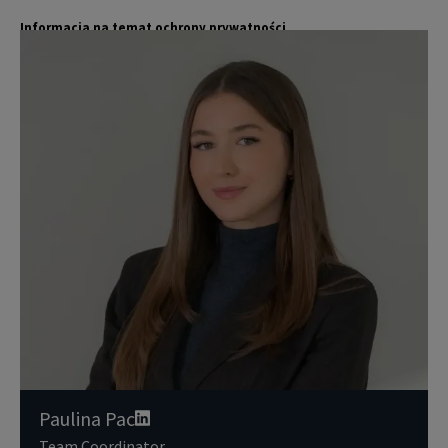
Informacja na temat ochrony prywatności
Jones Lang LaSalle (JLL) wraz ze swoimi spółkami zależnymi i pow
Więcej
iązanymi jest wiodącym globalnym dostawcą usług w zakresie zar
ządzania nieruchomościami i inwestycjami. Poważnie traktujemy
obowiązek ochrony przekazywanych nam danych osobowych.
Dane osobowe, które zbieramy od użytkowników, służą do zapew
nienia im dostępu do portalu magazyny.pl, umożliwienia im korzy
stania z portalu, a także, za ich zgodą, do wysyłania im komunika
cji marketingowej od JLL.
Dokładamy wszelkich starań, aby dane osobowe były bezpieczne,
zapewniamy odpowiedni poziom ich ochrony i przechowujemy je
tylko przez czas niezbędny do realizacji zapytania z uzasadnionyc
h powodów biznesowych lub prawnych. Następnie usuwamy je w s
posób bezpieczny i pewny. Aby uzyskać więcej informacji na temat
danych osobowych przetwarzanych przez JLL, prosimy zapoznać
się z naszymi
zasadami ochrony prywatności.
Paulina Pac
Team Coordinator