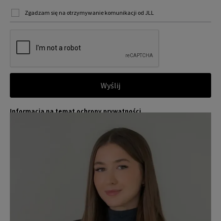
Zgadzam się na otrzymywanie komunikacji od JLL
Wyślij
Informacja na temat ochrony prywatności
Jones Lang LaSalle (JLL) wraz ze swoimi spółkami zależnymi i pow
Więcej
iązanymi jest wiodącym globalnym dostawcą usług w zakresie zar
ządzania nieruchomościami i inwestycjami. Poważnie traktujemy
obowiązek ochrony przekazywanych nam danych osobowych.
Dane osobowe, które zbieramy od użytkowników, służą do zapew
nienia im dostępu do portalu magazyny.pl, umożliwienia im korzy
stania z portalu, a także, za ich zgodą, do wysyłania im komunika
cji marketingowej od JLL.
Dokładamy wszelkich starań, aby dane osobowe były bezpieczne,
zapewniamy odpowiedni poziom ich ochrony i przechowujemy je
tylko przez czas niezbędny do realizacji zapytania z uzasadnionyc
h powodów biznesowych lub prawnych. Następnie usuwamy je w s
posób bezpieczny i pewny. Aby uzyskać więcej informacji na temat