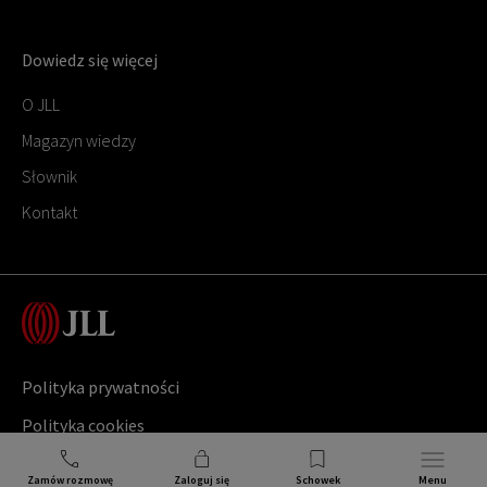
Dowiedz się więcej
O JLL
Magazyn wiedzy
Słownik
Kontakt
Polityka prywatności
Polityka cookies
Copyright ©
2026
Jones Lang LaSalle
Zamów rozmowę
Zaloguj się
Schowek
Menu