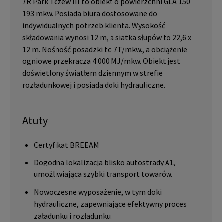
7R Park Tczew III to obiekt o powierzchni GLA 150
193 mkw. Posiada biura dostosowane do
indywidualnych potrzeb klienta. Wysokość
składowania wynosi 12 m, a siatka słupów to 22,6 x
12 m. Nośność posadzki to 7T/mkw., a obciążenie
ogniowe przekracza 4 000 MJ/mkw. Obiekt jest
doświetlony światłem dziennym w strefie
rozładunkowej i posiada doki hydrauliczne.
Atuty
Certyfikat BREEAM
Dogodna lokalizacja blisko autostrady A1,
umożliwiająca szybki transport towarów.
Nowoczesne wyposażenie, w tym doki
hydrauliczne, zapewniające efektywny proces
załadunku i rozładunku.