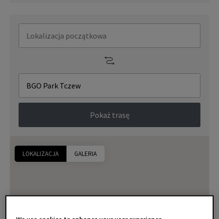
Pokaż trasę
LOKALIZACJA
GALERIA