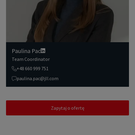
danych osobowych przetwarzanych przez JLL, prosimy zapoznać
się z naszymi
zasadami ochrony prywatności.
Paulina Pac
Team Coordinator
+48 660 999 751
paulina.pac@jll.com
Zapytaj o ofertę