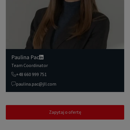
posób bezpieczny i pewny. Aby uzyskać więcej informacji na temat
danych osobowych przetwarzanych przez JLL, prosimy zapoznać
się z naszymi
zasadami ochrony prywatności.
Paulina Pac
Team Coordinator
+48 660 999 751
paulina.pac@jll.com
Zapytaj o ofertę