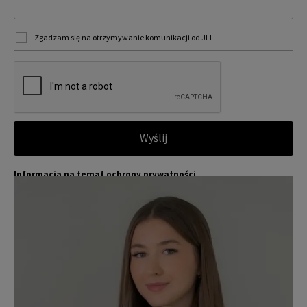
Zgadzam się na otrzymywanie komunikacji od JLL
Wyślij
Informacja na temat ochrony prywatności
Jones Lang LaSalle (JLL) wraz ze swoimi spółkami zależnymi i pow
Więcej
iązanymi jest wiodącym globalnym dostawcą usług w zakresie zar
ządzania nieruchomościami i inwestycjami. Poważnie traktujemy
obowiązek ochrony przekazywanych nam danych osobowych.
Dane osobowe, które zbieramy od użytkowników, służą do zapew
nienia im dostępu do portalu magazyny.pl, umożliwienia im korzy
stania z portalu, a także, za ich zgodą, do wysyłania im komunika
cji marketingowej od JLL.
Dokładamy wszelkich starań, aby dane osobowe były bezpieczne,
zapewniamy odpowiedni poziom ich ochrony i przechowujemy je
tylko przez czas niezbędny do realizacji zapytania z uzasadnionyc
h powodów biznesowych lub prawnych. Następnie usuwamy je w s