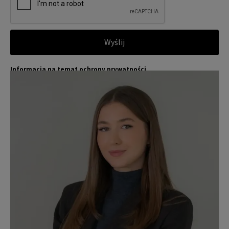
Wyślij
Informacja na temat ochrony prywatności
Jones Lang LaSalle (JLL) wraz ze swoimi spółkami zależnymi i pow
Więcej
iązanymi jest wiodącym globalnym dostawcą usług w zakresie zar
ządzania nieruchomościami i inwestycjami. Poważnie traktujemy
obowiązek ochrony przekazywanych nam danych osobowych.
Dane osobowe, które zbieramy od użytkowników, służą do zapew
nienia im dostępu do portalu magazyny.pl, umożliwienia im korzy
stania z portalu, a także, za ich zgodą, do wysyłania im komunika
cji marketingowej od JLL.
Dokładamy wszelkich starań, aby dane osobowe były bezpieczne,
zapewniamy odpowiedni poziom ich ochrony i przechowujemy je
tylko przez czas niezbędny do realizacji zapytania z uzasadnionyc
h powodów biznesowych lub prawnych. Następnie usuwamy je w s
posób bezpieczny i pewny. Aby uzyskać więcej informacji na temat
danych osobowych przetwarzanych przez JLL, prosimy zapoznać
się z naszymi
zasadami ochrony prywatności.