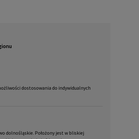
lub pr
skać w
JLL, p
gionu
 możliwości dostosowania do indywidualnych
 dolnośląskie. Położony jest w bliskiej