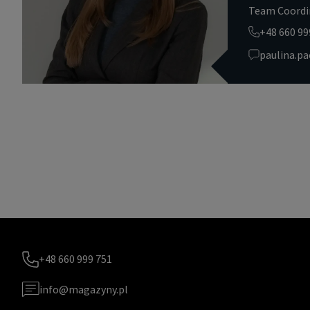
Team Coordi
+48 660 99
paulina.p
+48 660 999 751
info@magazyny.pl