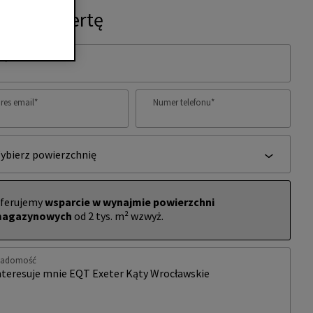
ytaj o ofertę
ię i nazwisko
*
res email
*
Numer telefonu
*
ybierz powierzchnię
ferujemy
wsparcie w wynajmie powierzchni
agazynowych
od 2 tys. m² wzwyż.
iadomość