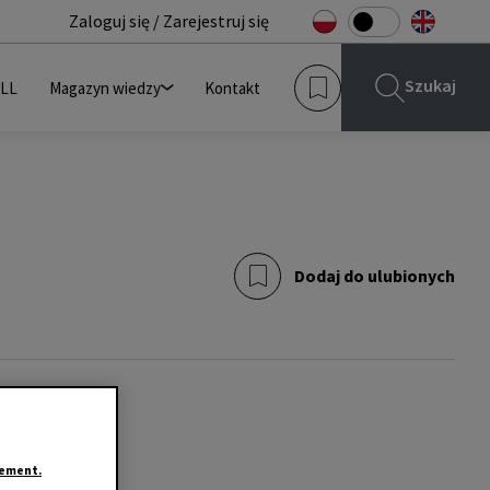
Zaloguj się / Zarejestruj się
Szukaj
JLL
Magazyn wiedzy
Kontakt
Dodaj do ulubionych
tement.