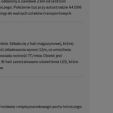
t oddalony o zaledwie 2 km od centrum
czego. Położenie tuż przy autostradzie A4 (500
dostęp do ważnych szlaków transportowych.
zie. Składa się z hali magazynowej, której
ość składowania wynosi 12m, co umożliwia
posiada nośność 7T/mkw. Obiekt jest
W hali zainstalowano oświetlenie LED, które
we.
 Wrocławia i międzynarodowego portu lotniczego.