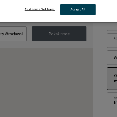
Zap
Customize Settings
Accept All
Im
Pokaż trasę
Ad
W
O
m
W