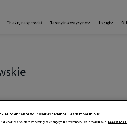
Obiekty na sprzedaż
Tereny inwestycyjne
Usługi
O 
wskie
kies to enhance your user experience. Learn more in our
t all cookies or customize settings to change your preferences. Learn more in our
Cookie Sta