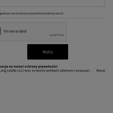
gadzam się na otrzymywanie komunikacji od JLL
Wyślij
macja na temat ochrony prywatności
Lang LaSalle (JLL) wraz ze swoimi spółkami zależnymi i powiązany
Więcej
t wiodącym globalnym dostawcą usług w zakresie zarządzania nieru
ciami i inwestycjami. Poważnie traktujemy obowiązek ochrony prz
wanych nam danych osobowych.
sobowe, które zbieramy od użytkowników, służą do zapewnienia i
ępu do portalu magazyny.pl, umożliwienia im korzystania z portal
akże, za ich zgodą, do wysyłania im komunikacji marketingowej od J
amy wszelkich starań, aby dane osobowe były bezpieczne, zapewni
powiedni poziom ich ochrony i przechowujemy je tylko przez czas
dny do realizacji zapytania z uzasadnionych powodów biznesowych