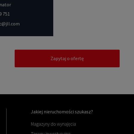
nator
9 751
ac@jll.com
Zapytaj o ofertę
Jakiej nieruchomości szukasz?
Magazyny do wynajęcia
Tereny inwestycyjne