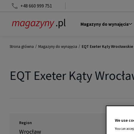
+48 660 999 751
Magazyny do wynajęcia
/
/
Strona główna
Magazyny do wynajęcia
EQT Exeter Kąty Wrocławskie
EQT Exeter Kąty Wrocła
We use coo
Region
You can accep
Wrocław