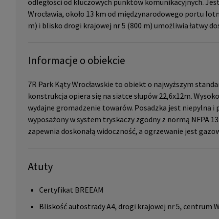
odległości od kluczowych punktów komunikacyjnych. Jes
Wrocławia, około 13 km od międzynarodowego portu lotni
m) i blisko drogi krajowej nr 5 (800 m) umożliwia łatwy 
Informacje o obiekcie
7R Park Kąty Wrocławskie to obiekt o najwyższym standard
konstrukcja opiera się na siatce słupów 22,6x12m. Wysok
wydajne gromadzenie towarów. Posadzka jest niepylna i 
wyposażony w system tryskaczy zgodny z normą NFPA 13. 
zapewnia doskonałą widoczność, a ogrzewanie jest gazo
Atuty
Certyfikat BREEAM
Bliskość autostrady A4, drogi krajowej nr 5, centrum