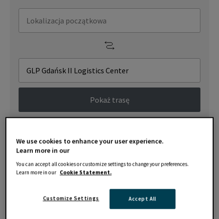
Pokaż trasę
LOKALIZACJA
GALERIA
We use cookies to enhance your user experience.
Learn more in our
You can accept all cookies or customize settings to change your preferences.
Learn more in our
Cookie Statement.
Customize Settings
Accept All