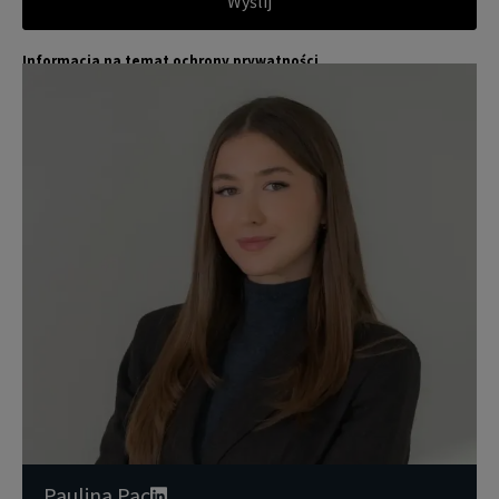
Wyślij
Informacja na temat ochrony prywatności
Jones Lang LaSalle (JLL) wraz ze swoimi spółkami zależnymi i pow
Więcej
iązanymi jest wiodącym globalnym dostawcą usług w zakresie zar
ządzania nieruchomościami i inwestycjami. Poważnie traktujemy
obowiązek ochrony przekazywanych nam danych osobowych.
Dane osobowe, które zbieramy od użytkowników, służą do zapew
nienia im dostępu do portalu magazyny.pl, umożliwienia im korzy
stania z portalu, a także, za ich zgodą, do wysyłania im komunika
cji marketingowej od JLL.
Dokładamy wszelkich starań, aby dane osobowe były bezpieczne,
zapewniamy odpowiedni poziom ich ochrony i przechowujemy je
tylko przez czas niezbędny do realizacji zapytania z uzasadnionyc
h powodów biznesowych lub prawnych. Następnie usuwamy je w s
posób bezpieczny i pewny. Aby uzyskać więcej informacji na temat
danych osobowych przetwarzanych przez JLL, prosimy zapoznać
się z naszymi
zasadami ochrony prywatności.
Paulina Pac