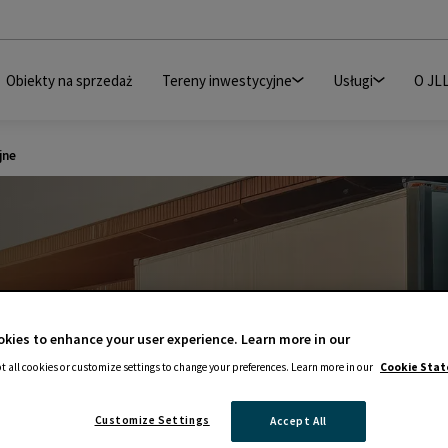
Obiekty na sprzedaż
Tereny inwestycyjne
Usługi
O JL
jne
kies to enhance your user experience. Learn more in our
t all cookies or customize settings to change your preferences. Learn more in our
Cookie Sta
nomiczne wciąż atrakc
Customize Settings
Accept All