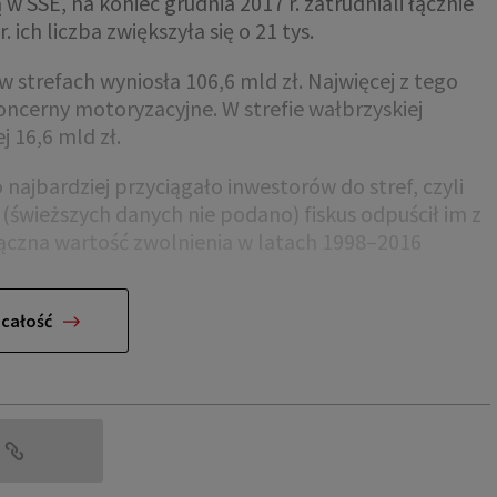
 w SSE, na koniec grudnia 2017 r. zatrudniali łącznie
ich liczba zwiększyła się o 21 tys.
strefach wyniosła 106,6 mld zł. Najwięcej z tego
koncerny motoryzacyjne. W strefie wałbrzyskiej
j 16,6 mld zł.
 najbardziej przyciągało inwestorów do stref, czyli
świeższych danych nie podano) fiskus odpuścił im z
. Łączna wartość zwolnienia w latach 1998–2016
 całość