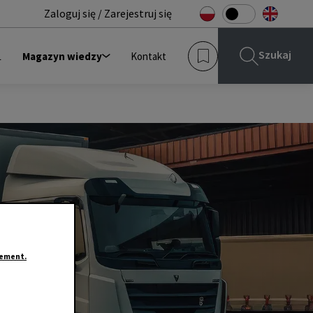
Zaloguj się / Zarejestruj się
Szukaj
L
Magazyn wiedzy
Kontakt
tement.
yjne