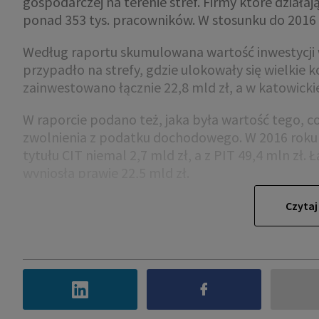
gospodarczej na terenie stref. Firmy które działają
ponad 353 tys. pracowników. W stosunku do 2016 r. 
Według raportu skumulowana wartość inwestycji w 
przypadło na strefy, gdzie ulokowały się wielkie 
zainwestowano łącznie 22,8 mld zł, a w katowickie
W raporcie podano też, jaka była wartość tego, co
zwolnienia z podatku dochodowego. W 2016 roku (
tytułu CIT niemal 2,7 mld zł, a z PIT 49,4 mln zł
wyniosła prawie 22,5 mld zł.
Raportem zająć ma się rząd.
Czytaj