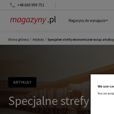
+48 660 999 751
Magazyny do wynajęcia
/
/
Strona główna
Artykuły
Specjalne strefy ekonomiczne wciąż atrakcy
ARTYKUŁY
We use coo
You can accep
Specjalne strefy eko